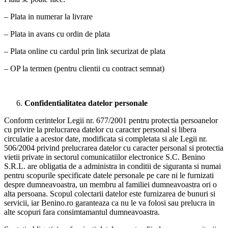
– Plata in numerar la livrare
– Plata in avans cu ordin de plata
– Plata online cu cardul prin link securizat de plata
– OP la termen (pentru clientii cu contract semnat)
Confidentialitatea datelor personale
Conform cerintelor Legii nr. 677/2001 pentru protectia persoanelor
cu privire la prelucrarea datelor cu caracter personal si libera
circulatie a acestor date, modificata si completata si ale Legii nr.
506/2004 privind prelucrarea datelor cu caracter personal si protectia
vietii private in sectorul comunicatiilor electronice S.C. Benino
S.R.L. are obligatia de a administra in conditii de siguranta si numai
pentru scopurile specificate datele personale pe care ni le furnizati
despre dumneavoastra, un membru al familiei dumneavoastra ori o
alta persoana. Scopul colectarii datelor este furnizarea de bunuri si
servicii, iar Benino.ro garanteaza ca nu le va folosi sau prelucra in
alte scopuri fara consimtamantul dumneavoastra.