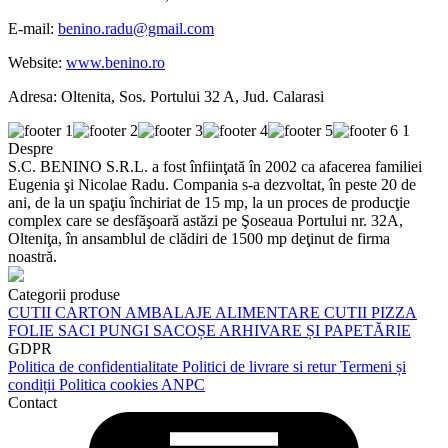
E-mail:
benino.radu@gmail.com
Website:
www.benino.ro
Adresa: Oltenita, Sos. Portului 32 A, Jud. Calarasi
Despre
S.C. BENINO S.R.L. a fost înfiinţată în 2002 ca afacerea familiei
Eugenia şi Nicolae Radu. Compania s-a dezvoltat, în peste 20 de
ani, de la un spaţiu închiriat de 15 mp, la un proces de producţie
complex care se desfăşoară astăzi pe Şoseaua Portului nr. 32A,
Olteniţa, în ansamblul de clădiri de 1500 mp deţinut de firma
noastră.
Categorii produse
CUTII CARTON
AMBALAJE ALIMENTARE
CUTII PIZZA
FOLIE
SACI
PUNGI
SACOȘE
ARHIVARE ȘI PAPETĂRIE
GDPR
Politica de confidentialitate
Politici de livrare si retur
Termeni și
condiții
Politica cookies
ANPC
Contact