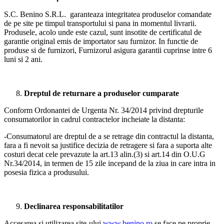
S.C. Benino S.R.L. garanteaza integritatea produselor comandate
de pe site pe timpul transportului si pana in momentul livrarii.
Produsele, acolo unde este cazul, sunt insotite de certificatul de
garantie original emis de importator sau furnizor. In functie de
produse si de furnizori, Furnizorul asigura garantii cuprinse intre 6
luni si 2 ani.
Dreptul de returnare a produselor cumparate
Conform Ordonantei de Urgenta Nr. 34/2014 privind drepturile
consumatorilor in cadrul contractelor incheiate la distanta:
-Consumatorul are dreptul de a se retrage din contractul la distanta,
fara a fi nevoit sa justifice decizia de retragere si fara a suporta alte
costuri decat cele prevazute la art.13 alin.(3) si art.14 din O.U.G
Nr.34/2014, in termen de 15 zile incepand de la ziua in care intra in
posesia fizica a produsului.
Declinarea responsabilitatilor
Accesarea si utilizarea site-ului
www.benino.ro
se face pe proprie