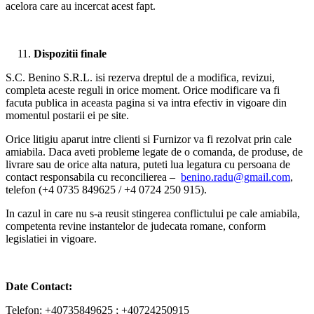
acelora care au incercat acest fapt.
Dispozitii finale
S.C. Benino S.R.L. isi rezerva dreptul de a modifica, revizui,
completa aceste reguli in orice moment. Orice modificare va fi
facuta publica in aceasta pagina si va intra efectiv in vigoare din
momentul postarii ei pe site.
Orice litigiu aparut intre clienti si Furnizor va fi rezolvat prin cale
amiabila. Daca aveti probleme legate de o comanda, de produse, de
livrare sau de orice alta natura, puteti lua legatura cu persoana de
contact responsabila cu reconcilierea –
benino.radu@gmail.com
,
telefon (+4 0735 849625 / +4 0724 250 915).
In cazul in care nu s-a reusit stingerea conflictului pe cale amiabila,
competenta revine instantelor de judecata romane, conform
legislatiei in vigoare.
Date Contact:
Telefon: +40735849625 ; +40724250915