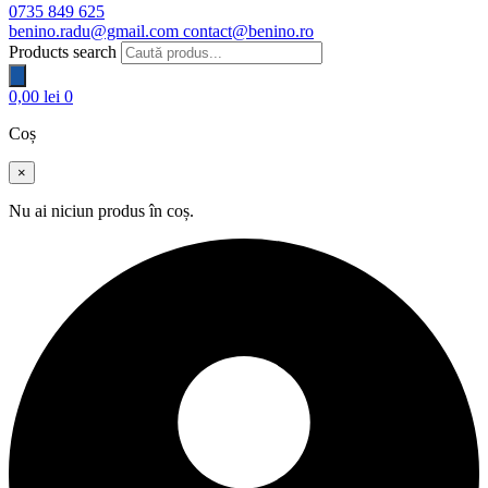
0735 849 625
benino.radu@gmail.com
contact@benino.ro
Products search
0,00
lei
0
Coș
×
Nu ai niciun produs în coș.