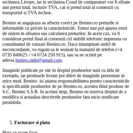
sectiunea Livrare, iar in sectiunea Cosul de cumparaturi vor fi afisate
atat pretul total, inclusiv TVA, cat si pretul total al comenzii cu
transportul si TVA incluse.
Benino se angajeaza sa afiseze corect pe Benino.ro preturile si
informatiile cu privire la caracteristicile. Totusi mai pot aparea erori
de sistem in afisarea sau calcularea preturilor. In acest caz, va fi
considerat pretul final al comenzii cel stabilit telefonic impreuna cu
consultantul de vanzari Benino.ro. Daca intampinati astfel de
neconcordante, va rugam sa le sesizati la numarul de telefon (+4
0735 849625 / +4 0724 250 915), sau sa ne scrieti pe
adresa
benino.radu@gmail.com
.
Imaginile publicate pe site in dreptul produselor sunt cu titlu de
exemplu, iar produsele livrate pot diferi de imaginile prezentate in
orice mod. Benino isi asuma responsabilitatea pentru caracteristicile
si specificatiile produselor de pe Benino.ro, acestea fiind produse de
S.C. Benino S.S.R. In acelasi timp, Benino isi rezerva dreptul de a
modifica si actualiza descrierile produselor fara nicio notificare
prealabila.
Facturare si plata
Plata se poate face: