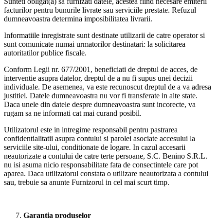
Sunteti obligat(a) sa furnizati datele, acestea fiind necesare emiterii
facturilor pentru bunurile livrate sau serviciile prestate. Refuzul
dumneavoastra determina imposibilitatea livrarii.
Informatiile inregistrate sunt destinate utilizarii de catre operator si
sunt comunicate numai urmatorilor destinatari: la solicitarea
autoritatilor publice fiscale.
Conform Legii nr. 677/2001, beneficiati de dreptul de acces, de
interventie asupra datelor, dreptul de a nu fi supus unei decizii
individuale. De asemenea, va este recunoscut dreptul de a va adresa
justitiei. Datele dumneavoastra nu vor fi transferate in alte state.
Daca unele din datele despre dumneavoastra sunt incorecte, va
rugam sa ne informati cat mai curand posibil.
Utilizatorul este in intregime responsabil pentru pastrarea
confidentialitatii asupra contului si parolei asociate accesului la
serviciile site-ului, conditionate de logare. In cazul accesarii
neautorizate a contului de catre terte persoane, S.C. Benino S.R.L.
nu isi asuma nicio responsabilitate fata de consectintele care pot
aparea. Daca utilizatorul constata o utilizare neautorizata a contului
sau, trebuie sa anunte Furnizorul in cel mai scurt timp.
Garantia produselor