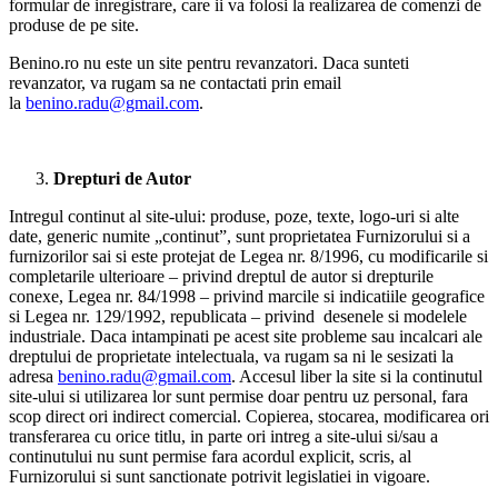
formular de inregistrare, care ii va folosi la realizarea de comenzi de
produse de pe site.
Benino.ro nu este un site pentru revanzatori. Daca sunteti
revanzator, va rugam sa ne contactati prin email
la
benino.radu@gmail.com
.
Drepturi de Autor
Intregul continut al site-ului: produse, poze, texte, logo-uri si alte
date, generic numite „continut”, sunt proprietatea Furnizorului si a
furnizorilor sai si este protejat de Legea nr. 8/1996, cu modificarile si
completarile ulterioare – privind dreptul de autor si drepturile
conexe, Legea nr. 84/1998 – privind marcile si indicatiile geografice
si Legea nr. 129/1992, republicata – privind desenele si modelele
industriale. Daca intampinati pe acest site probleme sau incalcari ale
dreptului de proprietate intelectuala, va rugam sa ni le sesizati la
adresa
benino.radu@gmail.com
. Accesul liber la site si la continutul
site-ului si utilizarea lor sunt permise doar pentru uz personal, fara
scop direct ori indirect comercial. Copierea, stocarea, modificarea ori
transferarea cu orice titlu, in parte ori intreg a site-ului si/sau a
continutului nu sunt permise fara acordul explicit, scris, al
Furnizorului si sunt sanctionate potrivit legislatiei in vigoare.