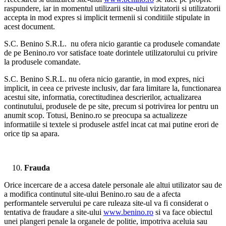
raspundere, iar in momentul utilizarii site-ului vizitatorii si utilizatorii
accepta in mod expres si implicit termenii si conditiile stipulate in
acest document.
S.C. Benino S.R.L. nu ofera nicio garantie ca produsele comandate
de pe Benino.ro vor satisface toate dorintele utilizatorului cu privire
la produsele comandate.
S.C. Benino S.R.L. nu ofera nicio garantie, in mod expres, nici
implicit, in ceea ce priveste inclusiv, dar fara limitare la, functionarea
acestui site, informatia, corectitudinea descrierilor, actualizarea
continutului, produsele de pe site, precum si potrivirea lor pentru un
anumit scop. Totusi, Benino.ro se preocupa sa actualizeze
informatiile si textele si produsele astfel incat cat mai putine erori de
orice tip sa apara.
Frauda
Orice incercare de a accesa datele personale ale altui utilizator sau de
a modifica continutul site-ului Benino.ro sau de a afecta
performantele serverului pe care ruleaza site-ul va fi considerat o
tentativa de fraudare a site-ului
www.benino.ro
si va face obiectul
unei plangeri penale la organele de politie, impotriva aceluia sau