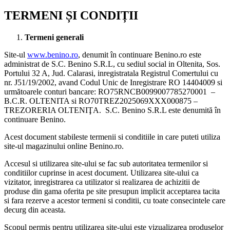
TERMENI ȘI CONDIȚII
Termeni generali
Site-ul
www.benino.ro
, denumit în continuare Benino.ro este
administrat de S.C. Benino S.R.L, cu sediul social in Oltenita, Sos.
Portului 32 A, Jud. Calarasi, inregistratala Registrul Comertului cu
nr. J51/19/2002, avand Codul Unic de Inregistrare RO 14404009 si
următoarele conturi bancare: RO75RNCB0099007785270001 –
B.C.R. OLTENITA si RO70TREZ2025069XXX000875 –
TREZORERIA OLTENIŢA. S.C. Benino S.R.L este denumită în
continuare Benino.
Acest document stabileste termenii si conditiile in care puteti utiliza
site-ul magazinului online Benino.ro.
Accesul si utilizarea site-ului se fac sub autoritatea termenilor si
conditiilor cuprinse in acest document. Utilizarea site-ului ca
vizitator, inregistrarea ca utilizator si realizarea de achizitii de
produse din gama oferita pe site presupun implicit acceptarea tacita
si fara rezerve a acestor termeni si conditii, cu toate consecintele care
decurg din aceasta.
Scopul permis pentru utilizarea site-ului este vizualizarea produselor