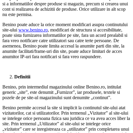
si a informatiilor despre produse si magazin, precum si crearea unui
cont si realizarea de achizitii de produse. Orice utilizare in alt scop
nu este permisa.
Benino poate aduce la orice moment modificari asupra continutului
site-ului
www.benino.ro
, modificari de structura si accesibilitate,
poate sista furnizarea informatiilor pe site, fara un acord prealabil si
fara vreo notificare catre utilizatori sau catre terte persoane. De
asemenea, Benino poate limita accesul la anumite parti din site, la
anumite facilitati/frame-uri din site, poate aduce limitari de acces
anumitor IP-uri fara notificari si fara vreo raspundere.
Definitii
Benino, prin intermediul magazinului online Benino.ro, intitulat
generic „site”, este denumit „Furnizor”, iar produsele, textele si
pozele de pe site-ul magazinului sunt denumite „continut”.
Benino permite accesul la site si implicit la continutul site-ului atat
vizitatorilor, cat si utilizatorilor. Prin termenul „Vizitator” al site-ului
se intelege orice persoana fizica sau juridica ce va avea acces liber la
site. Prin termenul „Utilizator” al site-ului se intelege orice
„vizitator” care se inregistreaza ca „utilizator” prin completarea unui