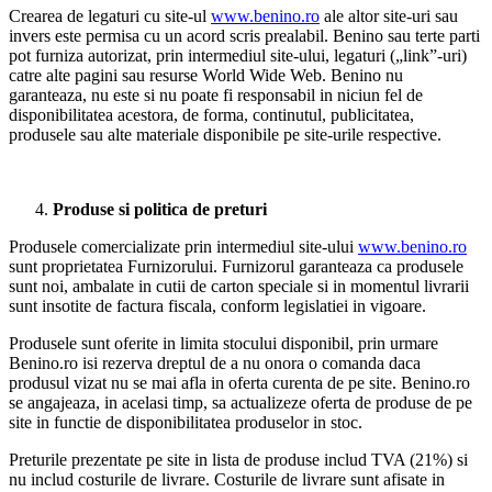
Crearea de legaturi cu site-ul
www.benino.ro
ale altor site-uri sau
invers este permisa cu un acord scris prealabil. Benino sau terte parti
pot furniza autorizat, prin intermediul site-ului, legaturi („link”-uri)
catre alte pagini sau resurse World Wide Web. Benino nu
garanteaza, nu este si nu poate fi responsabil in niciun fel de
disponibilitatea acestora, de forma, continutul, publicitatea,
produsele sau alte materiale disponibile pe site-urile respective.
Produse si politica de preturi
Produsele comercializate prin intermediul site-ului
www.benino.ro
sunt proprietatea Furnizorului. Furnizorul garanteaza ca produsele
sunt noi, ambalate in cutii de carton speciale si in momentul livrarii
sunt insotite de factura fiscala, conform legislatiei in vigoare.
Produsele sunt oferite in limita stocului disponibil, prin urmare
Benino.ro isi rezerva dreptul de a nu onora o comanda daca
produsul vizat nu se mai afla in oferta curenta de pe site. Benino.ro
se angajeaza, in acelasi timp, sa actualizeze oferta de produse de pe
site in functie de disponibilitatea produselor in stoc.
Preturile prezentate pe site in lista de produse includ TVA (21%) si
nu includ costurile de livrare. Costurile de livrare sunt afisate in