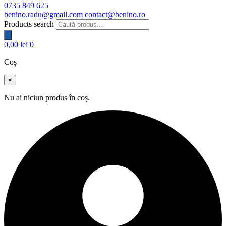
0735 849 625
benino.radu@gmail.com
contact@benino.ro
Products search
0,00
lei
0
Coș
×
Nu ai niciun produs în coș.