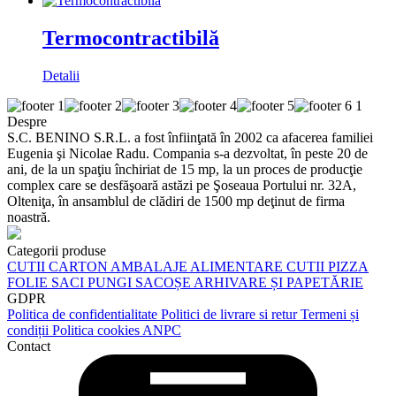
Termocontractibilă
Detalii
Despre
S.C. BENINO S.R.L. a fost înfiinţată în 2002 ca afacerea familiei
Eugenia şi Nicolae Radu. Compania s-a dezvoltat, în peste 20 de
ani, de la un spaţiu închiriat de 15 mp, la un proces de producţie
complex care se desfăşoară astăzi pe Şoseaua Portului nr. 32A,
Olteniţa, în ansamblul de clădiri de 1500 mp deţinut de firma
noastră.
Categorii produse
CUTII CARTON
AMBALAJE ALIMENTARE
CUTII PIZZA
FOLIE
SACI
PUNGI
SACOȘE
ARHIVARE ȘI PAPETĂRIE
GDPR
Politica de confidentialitate
Politici de livrare si retur
Termeni și
condiții
Politica cookies
ANPC
Contact