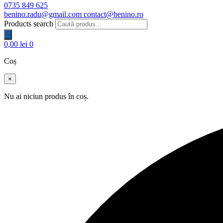
0735 849 625
benino.radu@gmail.com
contact@benino.ro
Products search
0,00
lei
0
Coș
×
Nu ai niciun produs în coș.