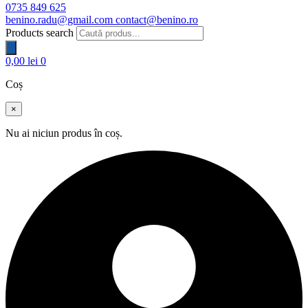
0735 849 625
benino.radu@gmail.com
contact@benino.ro
Products search
0,00
lei
0
Coș
×
Nu ai niciun produs în coș.