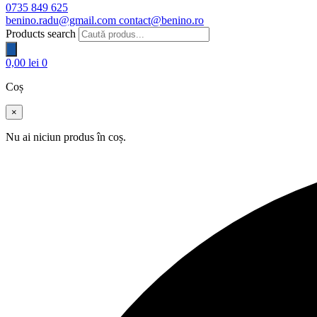
0735 849 625
benino.radu@gmail.com
contact@benino.ro
Products search
0,00
lei
0
Coș
×
Nu ai niciun produs în coș.