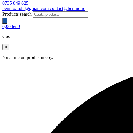
0735 849 625
benino.radu@gmail.com
contact@benino.ro
Products search
0,00
lei
0
Coș
×
Nu ai niciun produs în coș.