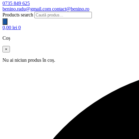
0735 849 625
benino.radu@gmail.com
contact@benino.ro
Products search
0,00
lei
0
Coș
×
Nu ai niciun produs în coș.