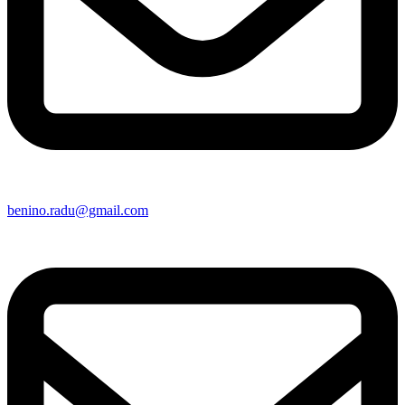
Şoseaua Portului, nr. 32A, Olteniţa
Acasa
Despre noi
Produse
Noutati
Contact
Cere Oferta!
© 2025 BENINO SRL. Toate drepturile rezervate.