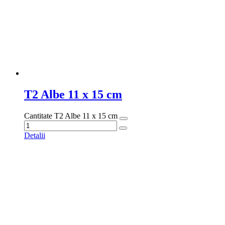
T12 Albe 25 x 34 cm
Cantitate T12 Albe 25 x 34 cm
Detalii
Despre
S.C. BENINO S.R.L. a fost înfiinţată în 2002 ca afacerea familiei
Eugenia şi Nicolae Radu. Compania s-a dezvoltat, în peste 20 de
ani, de la un spaţiu închiriat de 15 mp, la un proces de producţie
complex care se desfăşoară astăzi pe Şoseaua Portului nr. 32A,
Olteniţa, în ansamblul de clădiri de 1500 mp deţinut de firma
noastră.
Categorii produse
CUTII CARTON
AMBALAJE ALIMENTARE
CUTII PIZZA
FOLIE
SACI
PUNGI
SACOȘE
ARHIVARE ȘI PAPETĂRIE
GDPR
Politica de confidentialitate
Politici de livrare si retur
Termeni și
condiții
Politica cookies
ANPC
Contact