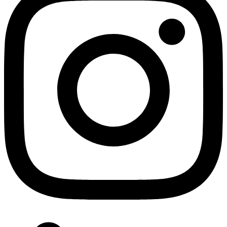
Completați formularul de mai jos
Nume
*
Companie
Email
*
Telefon
Mesaj
*
Consimtamant GDPR
*
Am citit și sunt de acord cu politica de confidentialitate
Politica de confidentialitate *
HP Name
Trimite