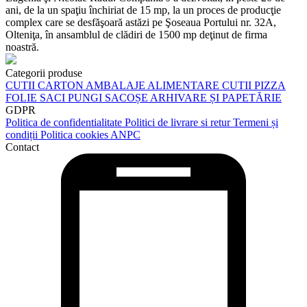
benino.radu@gmail.com