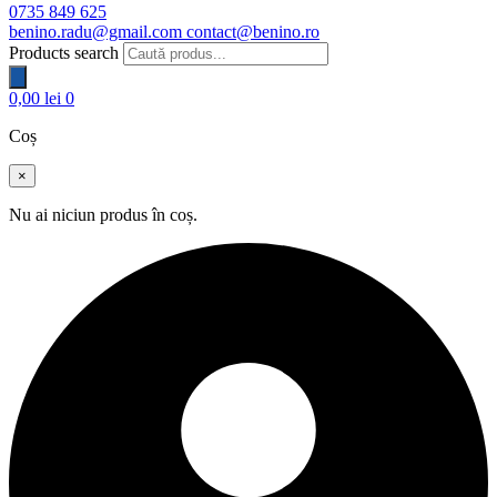
0735 849 625
benino.radu@gmail.com
contact@benino.ro
Products search
0,00
lei
0
Coș
×
Nu ai niciun produs în coș.