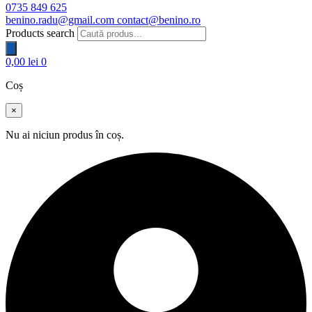
0735 849 625
benino.radu@gmail.com
contact@benino.ro
Products search
0,00
lei
0
Coș
×
Nu ai niciun produs în coș.