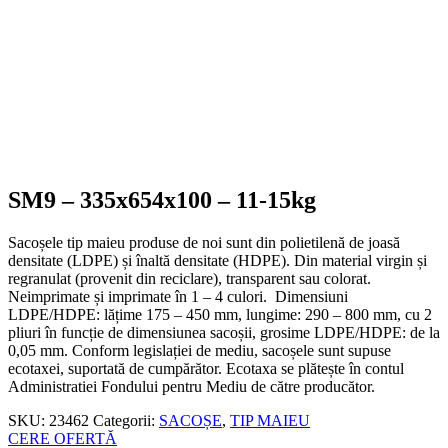
SM9 – 335x654x100 – 11-15kg
Sacoșele tip maieu produse de noi sunt din polietilenă de joasă
densitate (LDPE) și înaltă densitate (HDPE). Din material virgin și
regranulat (provenit din reciclare), transparent sau colorat.
Neimprimate și imprimate în 1 – 4 culori. Dimensiuni
LDPE/HDPE: lățime 175 – 450 mm, lungime: 290 – 800 mm, cu 2
pliuri în funcție de dimensiunea sacoșii, grosime LDPE/HDPE: de la
0,05 mm. Conform legislației de mediu, sacoșele sunt supuse
ecotaxei, suportată de cumpărător. Ecotaxa se plătește în contul
Administratiei Fondului pentru Mediu de către producător.
SKU:
23462
Categorii:
SACOȘE
,
TIP MAIEU
CERE OFERTĂ