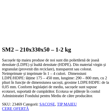
SM2 – 210x330x50 – 1-2 kg
Sacoșele tip maieu produse de noi sunt din polietilenă de joasă
densitate (LDPE) și înaltă densitate (HDPE). Din material virgin și
regranulat (provenit din reciclare), transparent sau colorat.
Neimprimate și imprimate în 1 – 4 culori. Dimensiuni
LDPE/HDPE: lățime 175 – 450 mm, lungime: 290 – 800 mm, cu 2
pliuri în funcție de dimensiunea sacoșii, grosime LDPE/HDPE: de la
0,05 mm. Conform legislației de mediu, sacoșele sunt supuse
ecotaxei, suportată de cumpărător. Ecotaxa se plătește în contul
Administratiei Fondului pentru Mediu de către producător.
SKU:
23469
Categorii:
SACOȘE
,
TIP MAIEU
CERE OFERTĂ