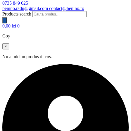
0735 849 625
benino.radu@gmail.com
contact@benino.ro
Products search
0,00
lei
0
Coș
×
Nu ai niciun produs în coș.