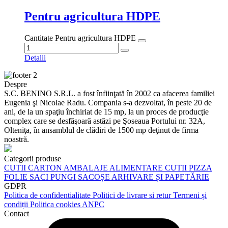
Eugenia şi Nicolae Radu. Compania s-a dezvoltat, în peste 20 de
ani, de la un spaţiu închiriat de 15 mp, la un proces de producţie
complex care se desfăşoară astăzi pe Şoseaua Portului nr. 32A,
Olteniţa, în ansamblul de clădiri de 1500 mp deţinut de firma
noastră.
Categorii produse
CUTII CARTON
AMBALAJE ALIMENTARE
CUTII PIZZA
FOLIE
SACI
PUNGI
SACOȘE
ARHIVARE ȘI PAPETĂRIE
GDPR
Politica de confidentialitate
Politici de livrare si retur
Termeni și
condiții
Politica cookies
ANPC
Contact