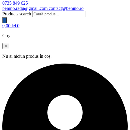
0735 849 625
benino.radu@gmail.com
contact@benino.ro
Products search
0,00
lei
0
Coș
×
Nu ai niciun produs în coș.