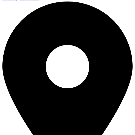
Şoseaua Portului, nr. 32A, Olteniţa
Acasa
Despre noi
Produse
Noutati
Contact
Cere Oferta!
© 2025 BENINO SRL. Toate drepturile rezervate.