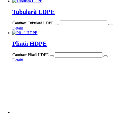
Tubulară LDPE
Cantitate Tubulară LDPE
Detalii
Pliată HDPE
Cantitate Pliată HDPE
Detalii
Pentru agricultura HDPE
Cantitate Pentru agricultura HDPE
Detalii
Despre
S.C. BENINO S.R.L. a fost înfiinţată în 2002 ca afacerea familiei