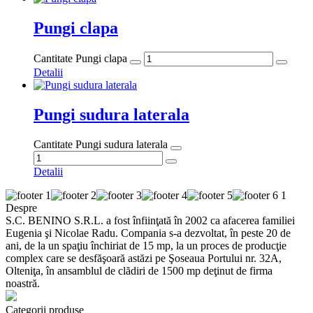
noastră.
Categorii produse
CUTII CARTON
AMBALAJE ALIMENTARE
CUTII PIZZA
FOLIE
SACI
PUNGI
SACOȘE
ARHIVARE ȘI PAPETĂRIE
GDPR
Politica de confidentialitate
Politici de livrare si retur
Termeni și
condiții
Politica cookies
ANPC
Contact