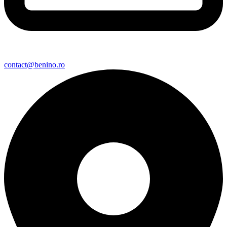
Şoseaua Portului, nr. 32A, Olteniţa
Acasa
Despre noi
Produse
Noutati
Contact
Cere Oferta!
© 2025 BENINO SRL. Toate drepturile rezervate.