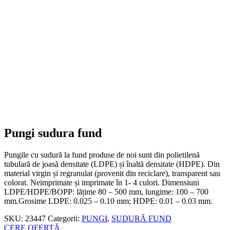
Pungi sudura fund
Pungile cu sudură la fund produse de noi sunt din polietilenă
tubulară de joasă densitate (LDPE) și înaltă densitate (HDPE). Din
material virgin și regranulat (provenit din reciclare), transparent sau
colorat. Neimprimate și imprimate în 1- 4 culori. Dimensiuni
LDPE/HDPE/BOPP: lățime 80 – 500 mm, lungime: 100 – 700
mm.Grosime LDPE: 0.025 – 0.10 mm; HDPE: 0.01 – 0.03 mm.
SKU:
23447
Categorii:
PUNGI
,
SUDURĂ FUND
CERE OFERTĂ
Descriere
Descriere
Produse similare