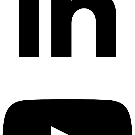
Completați formularul de mai jos
Nume
*
Companie
Email
*