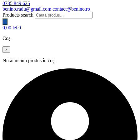
0735 849 625
benino.radu@gmail.com
contact@benino.ro
Products search
0,00
lei
0
Coș
×
Nu ai niciun produs în coș.