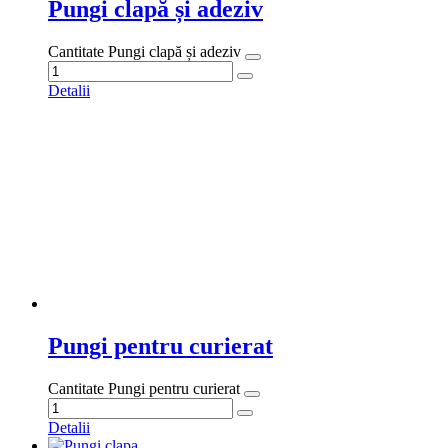
Detalii
Pungi clapa
Cantitate Pungi clapa
Detalii
Pungi sudura laterala
Cantitate Pungi sudura laterala
Detalii
Despre
S.C. BENINO S.R.L. a fost înfiinţată în 2002 ca afacerea familiei
Eugenia şi Nicolae Radu. Compania s-a dezvoltat, în peste 20 de
ani, de la un spaţiu închiriat de 15 mp, la un proces de producţie
complex care se desfăşoară astăzi pe Şoseaua Portului nr. 32A,
Olteniţa, în ansamblul de clădiri de 1500 mp deţinut de firma