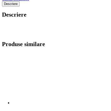
Pungi clapă și adeziv
Cantitate Pungi clapă și adeziv
Detalii
Pungi pentru curierat
Cantitate Pungi pentru curierat