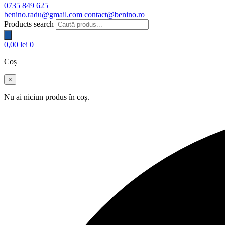
0735 849 625
benino.radu@gmail.com
contact@benino.ro
Products search
0,00
lei
0
Coș
×
Nu ai niciun produs în coș.