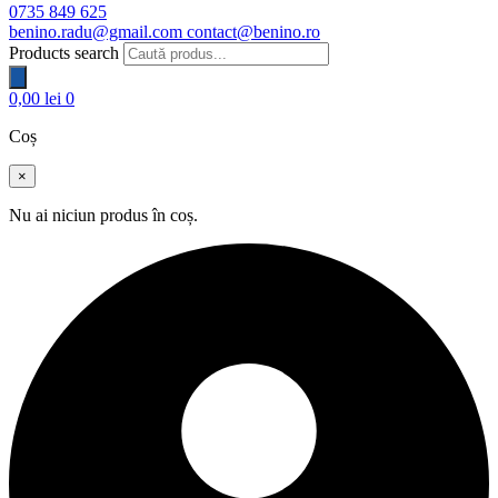
0735 849 625
benino.radu@gmail.com
contact@benino.ro
Products search
0,00
lei
0
Coș
×
Nu ai niciun produs în coș.