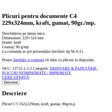
Plicuri pentru documente C4
229x324mm, kraft, gumat, 90gr./mp.
Deschiderea pe latura mica
Dimensiuni: 229×324 mm
Hartie: kraft
Gramaj: 90 g/mp
La comanda se pot personaliza (inclusiv tip M.A.I.)
Pentru
întrebări și comenzi
vă stăm cu plăcere la dispoziție.
SKU:
23732-1-2-2
Categorii:
ARHIVARE & PAPETĂRIE
,
PLICURI NEIMPRIMATE / IMPRIMATE
CERE OFERTĂ
Descriere
Descriere
Plicuri C5 162x229mm, kraft, gumat, 90g/m.p.