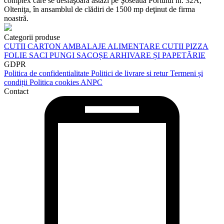
complex care se desfăşoară astăzi pe Şoseaua Portului nr. 32A,
Olteniţa, în ansamblul de clădiri de 1500 mp deţinut de firma
noastră.
Categorii produse
CUTII CARTON
AMBALAJE ALIMENTARE
CUTII PIZZA
FOLIE
SACI
PUNGI
SACOȘE
ARHIVARE ȘI PAPETĂRIE
GDPR
Politica de confidentialitate
Politici de livrare si retur
Termeni și
condiții
Politica cookies
ANPC
Contact