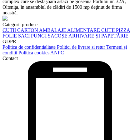
complex care se desfăşoară astăzi pe Şoseaua Portului nr. 32A,
Olteniţa, în ansamblul de clădiri de 1500 mp deţinut de firma
noastră.
Categorii produse
CUTII CARTON
AMBALAJE ALIMENTARE
CUTII PIZZA
FOLIE
SACI
PUNGI
SACOȘE
ARHIVARE ȘI PAPETĂRIE
GDPR
Politica de confidentialitate
Politici de livrare si retur
Termeni și
condiții
Politica cookies
ANPC
Contact