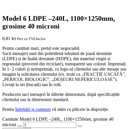
Model 6 LDPE –240L, 1100×1250mm,
grosime 40 microni
0,81
lei
Pret cu TVA Inclus
Pentru cantitati mari, pretul este negociabil.
Sacii menajeri sunt din polietilenă tubulară de joasă densitate
(LDPE) și de înaltă densitate (HDPE), din material virgin și
regranulat (provenit din reciclare), transparent sau colorat. Imprimați
în 1- 2 culori și neimprimați, cu logo-ul clientului sau alte mesaje sau
imagini la solicitarea clientului (ex. texte ca „FRACȚIE USCATĂ”,
„PERICOL BIOLOGIC”, „DEȘEURI NEPERICULOASE”).
Livrați la set (bucată) sau în rolă.
Producem saci menajeri în diferite dimensiuni, după specificațiile
clientului sau la dimensiuni standard.
Pentru
întrebări și comenzi
vă stăm cu plăcere la dispoziție.
Cantitate Model 6 LDPE –240L, 1100×1250mm, grosime 40
microni