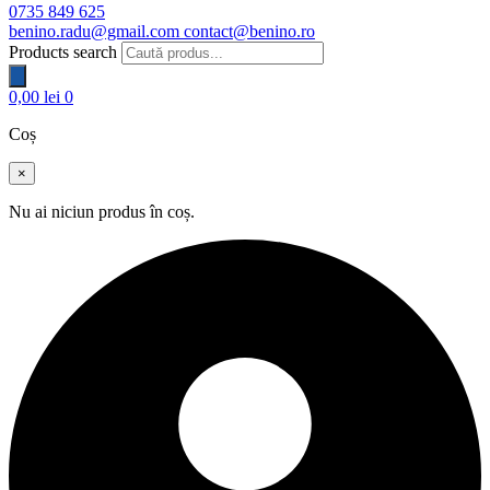
0735 849 625
benino.radu@gmail.com
contact@benino.ro
Products search
0,00
lei
0
Coș
×
Nu ai niciun produs în coș.