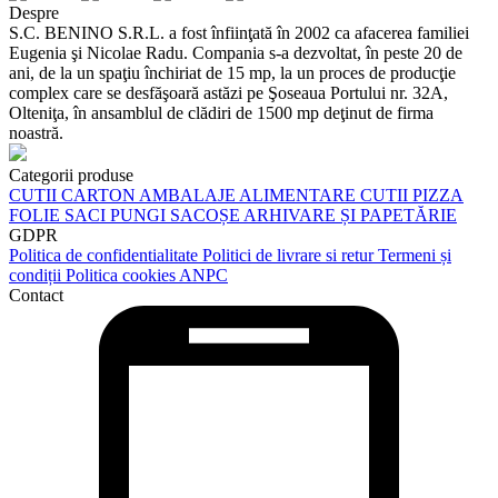
Despre
S.C. BENINO S.R.L. a fost înfiinţată în 2002 ca afacerea familiei
Eugenia şi Nicolae Radu. Compania s-a dezvoltat, în peste 20 de
ani, de la un spaţiu închiriat de 15 mp, la un proces de producţie
complex care se desfăşoară astăzi pe Şoseaua Portului nr. 32A,
Olteniţa, în ansamblul de clădiri de 1500 mp deţinut de firma
noastră.
Categorii produse
CUTII CARTON
AMBALAJE ALIMENTARE
CUTII PIZZA
FOLIE
SACI
PUNGI
SACOȘE
ARHIVARE ȘI PAPETĂRIE
GDPR
Politica de confidentialitate
Politici de livrare si retur
Termeni și
condiții
Politica cookies
ANPC
Contact