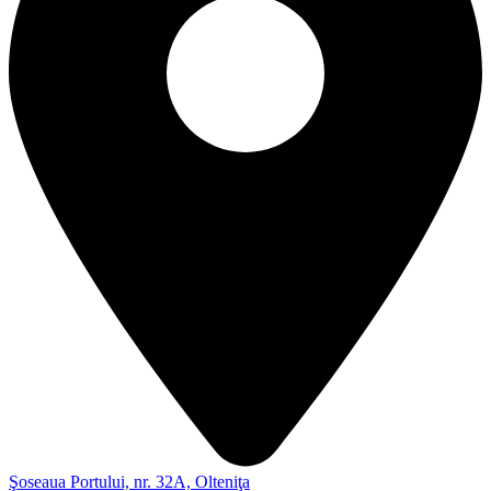
Şoseaua Portului, nr. 32A, Olteniţa