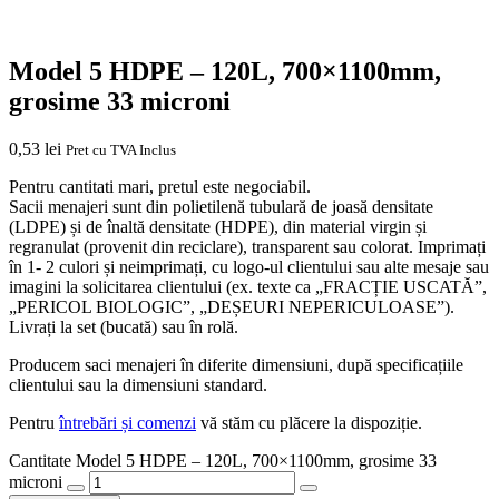
Model 5 HDPE – 120L, 700×1100mm,
grosime 33 microni
0,53
lei
Pret cu TVA Inclus
Pentru cantitati mari, pretul este negociabil.
Sacii menajeri sunt din polietilenă tubulară de joasă densitate
(LDPE) și de înaltă densitate (HDPE), din material virgin și
regranulat (provenit din reciclare), transparent sau colorat. Imprimați
în 1- 2 culori și neimprimați, cu logo-ul clientului sau alte mesaje sau
imagini la solicitarea clientului (ex. texte ca „FRACȚIE USCATĂ”,
„PERICOL BIOLOGIC”, „DEȘEURI NEPERICULOASE”).
Livrați la set (bucată) sau în rolă.
Producem saci menajeri în diferite dimensiuni, după specificațiile
clientului sau la dimensiuni standard.
Pentru
întrebări și comenzi
vă stăm cu plăcere la dispoziție.
Cantitate Model 5 HDPE – 120L, 700×1100mm, grosime 33
microni