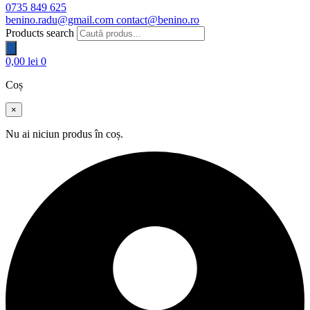
0735 849 625
benino.radu@gmail.com
contact@benino.ro
Products search
0,00
lei
0
Coș
×
Nu ai niciun produs în coș.