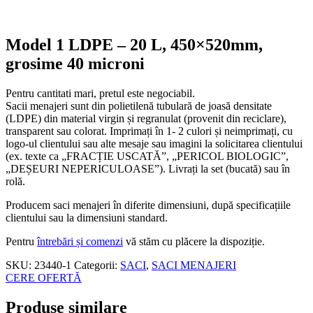
Model 1 LDPE – 20 L, 450×520mm,
grosime 40 microni
Pentru cantitati mari, pretul este negociabil.
Sacii menajeri sunt din polietilenă tubulară de joasă densitate
(LDPE) din material virgin și regranulat (provenit din reciclare),
transparent sau colorat. Imprimați în 1- 2 culori și neimprimați, cu
logo-ul clientului sau alte mesaje sau imagini la solicitarea clientului
(ex. texte ca „FRACȚIE USCATĂ”, „PERICOL BIOLOGIC”,
„DEȘEURI NEPERICULOASE”). Livrați la set (bucată) sau în
rolă.
Producem saci menajeri în diferite dimensiuni, după specificațiile
clientului sau la dimensiuni standard.
Pentru
întrebări și comenzi
vă stăm cu plăcere la dispoziție.
SKU:
23440-1
Categorii:
SACI
,
SACI MENAJERI
CERE OFERTĂ
Produse similare