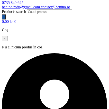
0735 849 625
benino.radu@gmail.com
contact@benino.ro
Products search
0,00
lei
0
Coș
×
Nu ai niciun produs în coș.