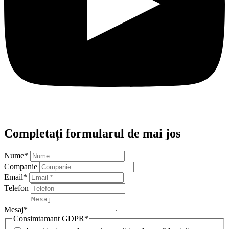
Completați formularul de mai jos
Nume
*
Companie
Email
*
Telefon
Mesaj
*
Consimtamant GDPR
*