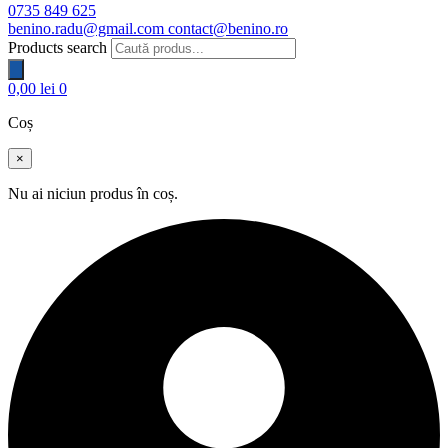
0735 849 625
benino.radu@gmail.com
contact@benino.ro
Products search
0,00
lei
0
Coș
×
Nu ai niciun produs în coș.