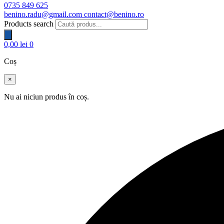
0735 849 625
benino.radu@gmail.com
contact@benino.ro
Products search
0,00
lei
0
Coș
×
Nu ai niciun produs în coș.