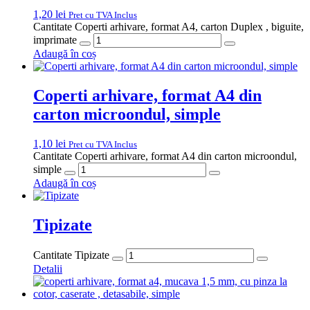
Olteniţa, în ansamblul de clădiri de 1500 mp deţinut de firma
noastră.
Categorii produse
CUTII CARTON
AMBALAJE ALIMENTARE
CUTII PIZZA
FOLIE
SACI
PUNGI
SACOȘE
ARHIVARE ȘI PAPETĂRIE
GDPR
Politica de confidentialitate
Politici de livrare si retur
Termeni și
condiții
Politica cookies
ANPC
Contact