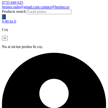
0735 849 625
benino.radu@gmail.com
contact@benino.ro
Products search
0,00
lei
0
Coș
×
Nu ai niciun produs în coș.