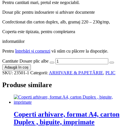
Tipizate
Cantitate Tipizate
Detalii
Coperti arhivare, format A4, mucava
1,5 mm, cu pinza la cotor, caserate ,
detasabile, imprimate
7,89
lei
Pret cu TVA Inclus
Cantitate Coperti arhivare, format A4, mucava 1,5 mm, cu
pinza la cotor, caserate , detasabile, imprimate
Adaugă în coș
Despre
S.C. BENINO S.R.L. a fost înfiinţată în 2002 ca afacerea familiei
Eugenia şi Nicolae Radu. Compania s-a dezvoltat, în peste 20 de
ani, de la un spaţiu închiriat de 15 mp, la un proces de producţie
complex care se desfăşoară astăzi pe Şoseaua Portului nr. 32A,