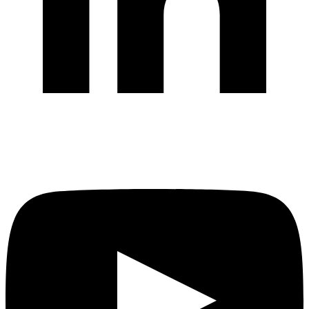
Email
*
Telefon
Mesaj
*
Consimtamant GDPR
*
Am citit și sunt de acord cu politica de confidentialitate
Politica de confidentialitate *
HP Name
Trimite