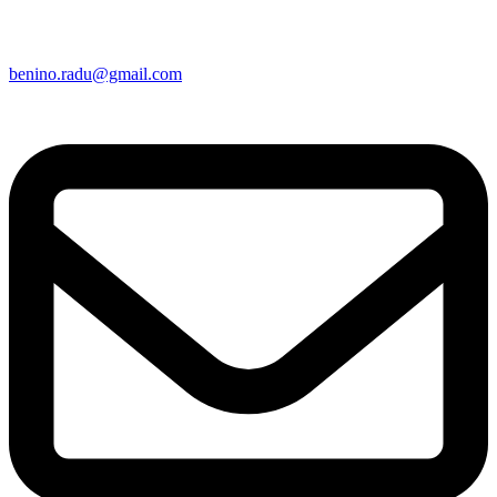
Şoseaua Portului, nr. 32A, Olteniţa
Acasa
Despre noi
Produse
Noutati
Contact
Cere Oferta!
© 2025 BENINO SRL. Toate drepturile rezervate.