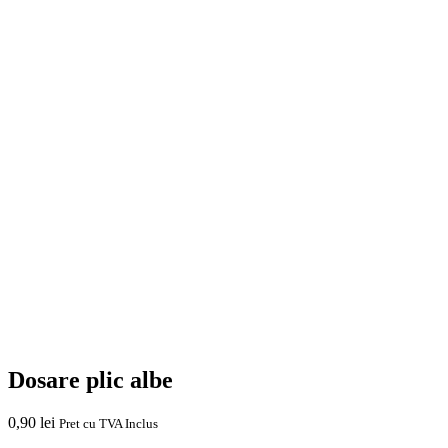
Coperti arhivare, format A4, carton
Duplex , biguite, imprimate
1,20
lei
Pret cu TVA Inclus
Cantitate Coperti arhivare, format A4, carton Duplex , biguite,
imprimate
Adaugă în coș
Coperti arhivare, format A4 din
carton microondul, simple
1,10
lei
Pret cu TVA Inclus
Cantitate Coperti arhivare, format A4 din carton microondul,
simple
Adaugă în coș