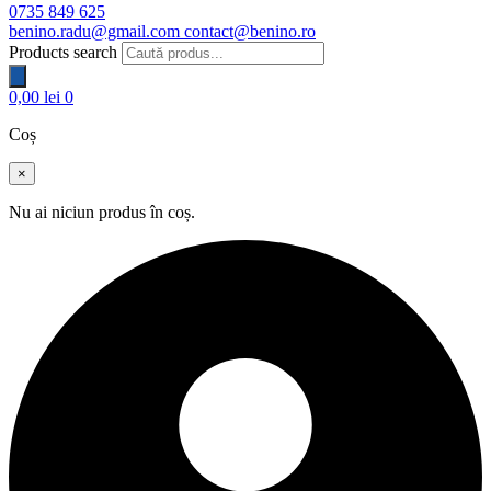
0735 849 625
benino.radu@gmail.com
contact@benino.ro
Products search
0,00
lei
0
Coș
×
Nu ai niciun produs în coș.