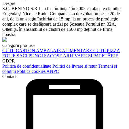
Despre
S.C. BENINO S.R.L. a fost înfiinţată în 2002 ca afacerea familiei
Eugenia şi Nicolae Radu. Compania s-a dezvoltat, în peste 20 de
ani, de la un spaţiu închiriat de 15 mp, la un proces de producţie
complex care se desfăşoară astăzi pe Şoseaua Portului nr. 32A,
Olteniţa, în ansamblul de clădiri de 1500 mp deţinut de firma
noastră.
Categorii produse
CUTII CARTON
AMBALAJE ALIMENTARE
CUTII PIZZA
FOLIE
SACI
PUNGI
SACOȘE
ARHIVARE ȘI PAPETĂRIE
GDPR
Politica de confidentialitate
Politici de livrare si retur
Termeni și
condiții
Politica cookies
ANPC
Contact