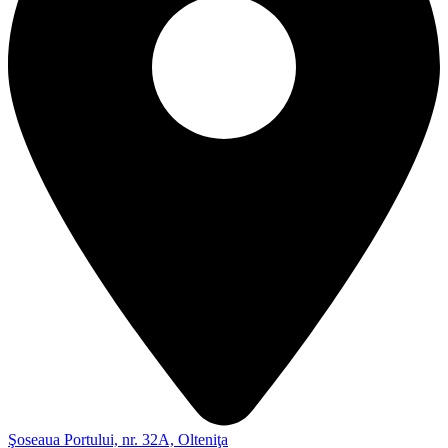
Şoseaua Portului, nr. 32A, Olteniţa