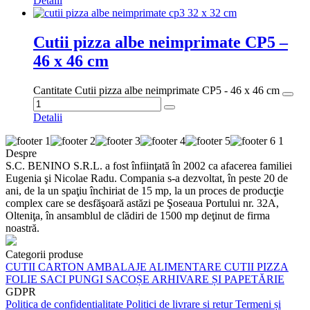
Detalii
Cutii pizza albe neimprimate CP5 –
46 x 46 cm
Cantitate Cutii pizza albe neimprimate CP5 - 46 x 46 cm
Detalii
Despre
S.C. BENINO S.R.L. a fost înfiinţată în 2002 ca afacerea familiei
Eugenia şi Nicolae Radu. Compania s-a dezvoltat, în peste 20 de
ani, de la un spaţiu închiriat de 15 mp, la un proces de producţie
complex care se desfăşoară astăzi pe Şoseaua Portului nr. 32A,
Olteniţa, în ansamblul de clădiri de 1500 mp deţinut de firma
noastră.
Categorii produse
CUTII CARTON
AMBALAJE ALIMENTARE
CUTII PIZZA
FOLIE
SACI
PUNGI
SACOȘE
ARHIVARE ȘI PAPETĂRIE
GDPR
Politica de confidentialitate
Politici de livrare si retur
Termeni și