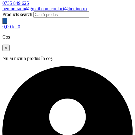
0735 849 625
benino.radu@gmail.com
contact@benino.ro
Products search
0,00
lei
0
Coș
×
Nu ai niciun produs în coș.