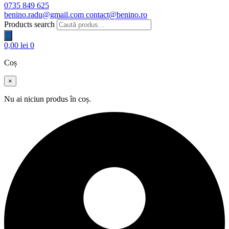
0735 849 625
benino.radu@gmail.com
contact@benino.ro
Products search
0,00
lei
0
Coș
×
Nu ai niciun produs în coș.