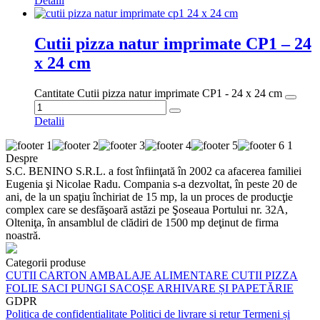
Detalii
Cutii pizza natur imprimate CP1 – 24
x 24 cm
Cantitate Cutii pizza natur imprimate CP1 - 24 x 24 cm
Detalii
Despre
S.C. BENINO S.R.L. a fost înfiinţată în 2002 ca afacerea familiei
Eugenia şi Nicolae Radu. Compania s-a dezvoltat, în peste 20 de
ani, de la un spaţiu închiriat de 15 mp, la un proces de producţie
complex care se desfăşoară astăzi pe Şoseaua Portului nr. 32A,
Olteniţa, în ansamblul de clădiri de 1500 mp deţinut de firma
noastră.
Categorii produse
CUTII CARTON
AMBALAJE ALIMENTARE
CUTII PIZZA
FOLIE
SACI
PUNGI
SACOȘE
ARHIVARE ȘI PAPETĂRIE
GDPR
Politica de confidentialitate
Politici de livrare si retur
Termeni și