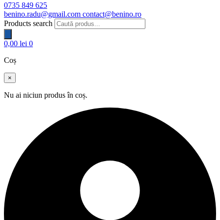
0735 849 625
benino.radu@gmail.com
contact@benino.ro
Products search
0,00
lei
0
Coș
×
Nu ai niciun produs în coș.