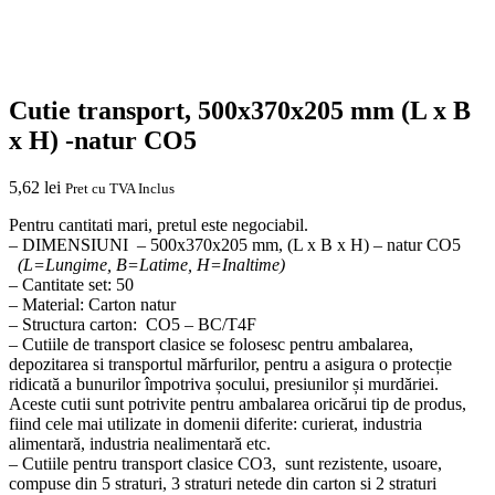
Cutie transport, 500x370x205 mm (L x B
x H) -natur CO5
5,62
lei
Pret cu TVA Inclus
Pentru cantitati mari, pretul este negociabil.
– DIMENSIUNI – 500x370x205 mm, (L x B x H) – natur CO5
(L=Lungime, B=Latime, H=Inaltime)
– Cantitate set: 50
– Material: Carton natur
– Structura carton: CO5 – BC/T4F
– Cutiile de transport clasice se folosesc pentru ambalarea,
depozitarea si transportul mărfurilor, pentru a asigura o protecție
ridicată a bunurilor împotriva șocului, presiunilor și murdăriei.
Aceste cutii sunt potrivite pentru ambalarea oricărui tip de produs,
fiind cele mai utilizate in domenii diferite: curierat, industria
alimentară, industria nealimentară etc.
– Cutiile pentru transport clasice CO3, sunt rezistente, usoare,
compuse din 5 straturi, 3 straturi netede din carton si 2 straturi