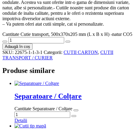
ondulate. Acestea va sunt oferite intr-o gama de dimensiuni variate,
natur, albe si personalizate.- Cutiile noastre sunt produse din carton
ondulat de inalta calitate, pentru a le oferi o rezistenta superioara
impotriva diverselor actiuni externe.
– Va putem oferi atat cutii simple, cat si personalizate.
Cantitate Cutie transport, 500x370x205 mm (L x B x H) -natur CO5
Adaugă în coș
SKU:
22675-1-1-3-1
Categorii:
CUTII CARTON
,
CUTII
TRANSPORT / CURIER
Produse similare
Separatoare / Colțare
Cantitate Separatoare / Colțare
Detalii