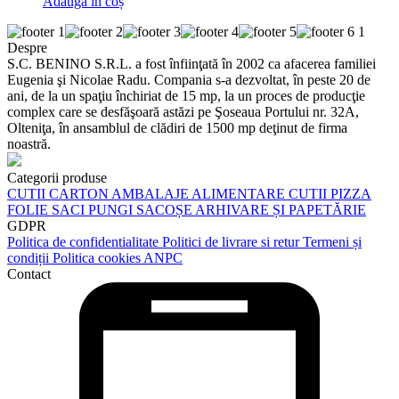
Adaugă în coș
Despre
S.C. BENINO S.R.L. a fost înfiinţată în 2002 ca afacerea familiei
Eugenia şi Nicolae Radu. Compania s-a dezvoltat, în peste 20 de
ani, de la un spaţiu închiriat de 15 mp, la un proces de producţie
complex care se desfăşoară astăzi pe Şoseaua Portului nr. 32A,
Olteniţa, în ansamblul de clădiri de 1500 mp deţinut de firma
noastră.
Categorii produse
CUTII CARTON
AMBALAJE ALIMENTARE
CUTII PIZZA
FOLIE
SACI
PUNGI
SACOȘE
ARHIVARE ȘI PAPETĂRIE
GDPR
Politica de confidentialitate
Politici de livrare si retur
Termeni și
condiții
Politica cookies
ANPC
Contact