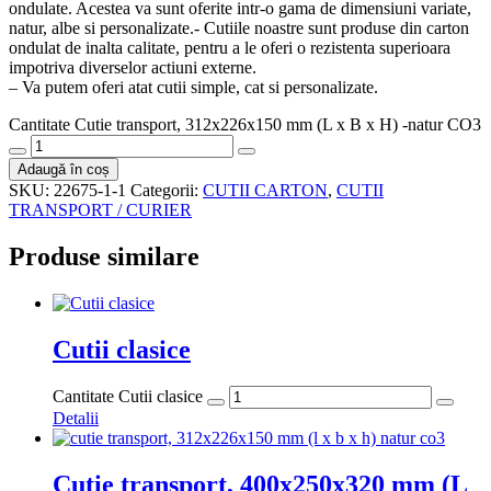
ondulate. Acestea va sunt oferite intr-o gama de dimensiuni variate,
natur, albe si personalizate.- Cutiile noastre sunt produse din carton
ondulat de inalta calitate, pentru a le oferi o rezistenta superioara
impotriva diverselor actiuni externe.
– Va putem oferi atat cutii simple, cat si personalizate.
Cantitate Cutie transport, 312x226x150 mm (L x B x H) -natur CO3
Adaugă în coș
SKU:
22675-1-1
Categorii:
CUTII CARTON
,
CUTII
TRANSPORT / CURIER
Produse similare
Cutii clasice
Cantitate Cutii clasice
Detalii
Cutie transport, 400x250x320 mm (L