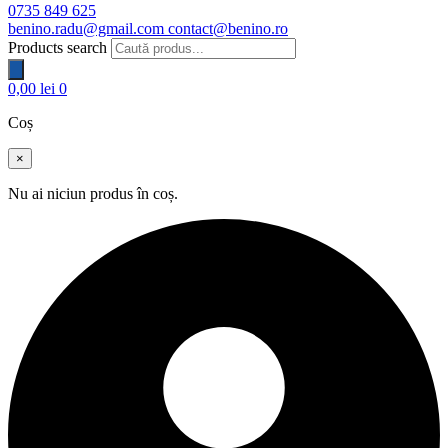
0735 849 625
benino.radu@gmail.com
contact@benino.ro
Products search
0,00
lei
0
Coș
×
Nu ai niciun produs în coș.