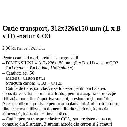
Cutie transport, 312x226x150 mm (L x B
x H) -natur CO3
2,30
lei
Pret cu TVA Inclus
Pentru cantitati mari, pretul este negociabil.
– DIMENSIUNI – 312x226x150 mm, (L x B x H) – natur CO3
(L=Lungime, B=Latime, H=Inaltime)
– Cantitate set: 50
– Material: Carton natur
– Structura carton: CO3 – C/T2F
– Cutiile de transport clasice se folosesc pentru ambalarea,
depozitarea si transportul mărfurilor, pentru a asigura o protecție
ridicată a bunurilor împotriva șocului, presiunilor și murdăriei.
Aceste cutii sunt potrivite pentru ambalarea oricărui tip de produs,
fiind cele mai utilizate in domenii diferite: curierat, industria
alimentară, industria nealimentară etc.
– Cutiile pentru transport clasice CO3, sunt rezistente, usoare,
compuse din 5 straturi, 3 straturi netede din carton si 2 straturi