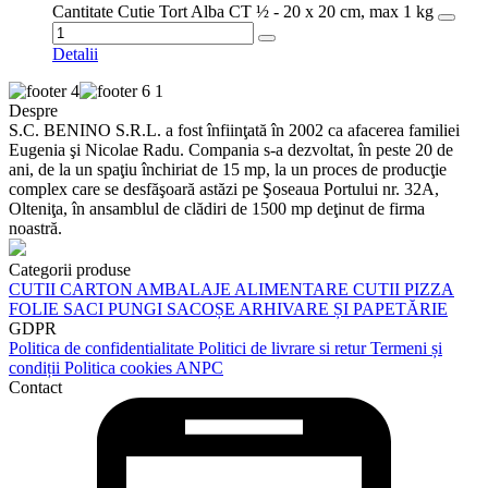
Cantitate Cutie Tort Alba CT ½ - 20 x 20 cm, max 1 kg
Detalii
Despre
S.C. BENINO S.R.L. a fost înfiinţată în 2002 ca afacerea familiei
Eugenia şi Nicolae Radu. Compania s-a dezvoltat, în peste 20 de
ani, de la un spaţiu închiriat de 15 mp, la un proces de producţie
complex care se desfăşoară astăzi pe Şoseaua Portului nr. 32A,
Olteniţa, în ansamblul de clădiri de 1500 mp deţinut de firma
noastră.
Categorii produse
CUTII CARTON
AMBALAJE ALIMENTARE
CUTII PIZZA
FOLIE
SACI
PUNGI
SACOȘE
ARHIVARE ȘI PAPETĂRIE
GDPR
Politica de confidentialitate
Politici de livrare si retur
Termeni și
condiții
Politica cookies
ANPC
Contact