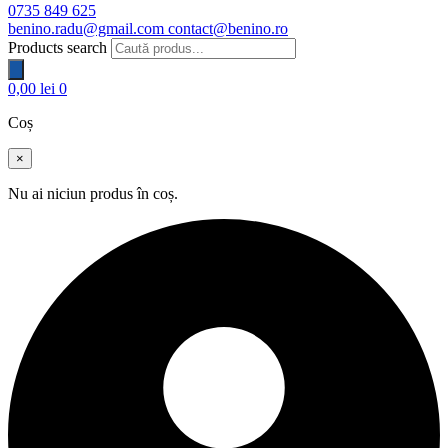
0735 849 625
benino.radu@gmail.com
contact@benino.ro
Products search
0,00
lei
0
Coș
×
Nu ai niciun produs în coș.