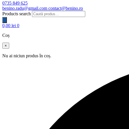
0735 849 625
benino.radu@gmail.com
contact@benino.ro
Products search
0,00
lei
0
Coș
×
Nu ai niciun produs în coș.