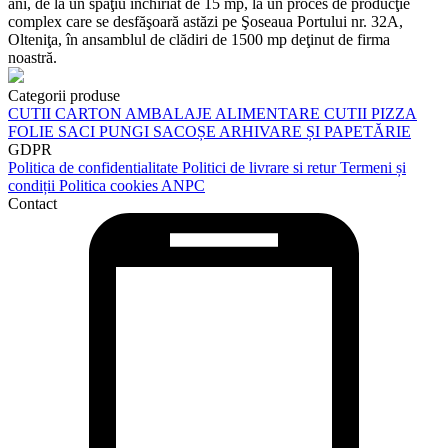
ani, de la un spaţiu închiriat de 15 mp, la un proces de producţie
complex care se desfăşoară astăzi pe Şoseaua Portului nr. 32A,
Olteniţa, în ansamblul de clădiri de 1500 mp deţinut de firma
noastră.
Categorii produse
CUTII CARTON
AMBALAJE ALIMENTARE
CUTII PIZZA
FOLIE
SACI
PUNGI
SACOȘE
ARHIVARE ȘI PAPETĂRIE
GDPR
Politica de confidentialitate
Politici de livrare si retur
Termeni și
condiții
Politica cookies
ANPC
Contact