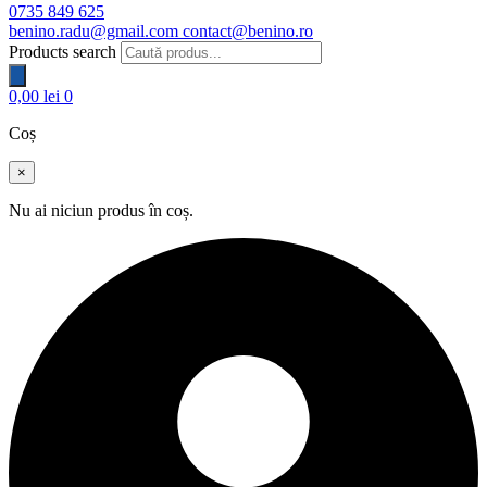
0735 849 625
benino.radu@gmail.com
contact@benino.ro
Products search
0,00
lei
0
Coș
×
Nu ai niciun produs în coș.