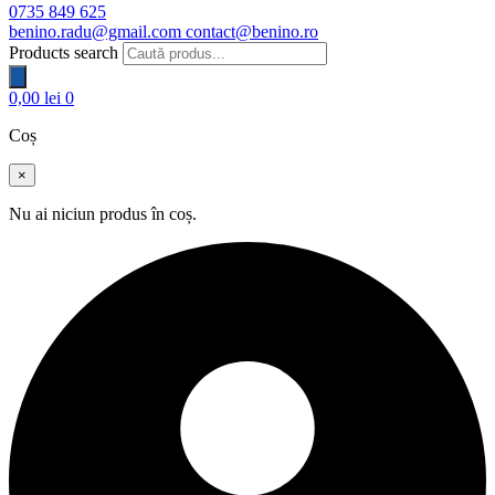
0735 849 625
benino.radu@gmail.com
contact@benino.ro
Products search
0,00
lei
0
Coș
×
Nu ai niciun produs în coș.