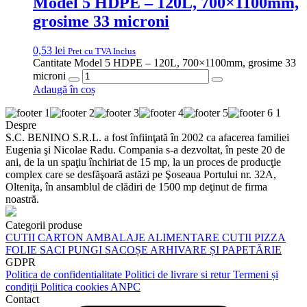
Model 5 HDPE – 120L, 700×1100mm,
grosime 33 microni
0,53
lei
Pret cu TVA Inclus
Cantitate Model 5 HDPE – 120L, 700×1100mm, grosime 33
microni
Adaugă în coș
Despre
S.C. BENINO S.R.L. a fost înfiinţată în 2002 ca afacerea familiei
Eugenia şi Nicolae Radu. Compania s-a dezvoltat, în peste 20 de
ani, de la un spaţiu închiriat de 15 mp, la un proces de producţie
complex care se desfăşoară astăzi pe Şoseaua Portului nr. 32A,
Olteniţa, în ansamblul de clădiri de 1500 mp deţinut de firma
noastră.
Categorii produse
CUTII CARTON
AMBALAJE ALIMENTARE
CUTII PIZZA
FOLIE
SACI
PUNGI
SACOȘE
ARHIVARE ȘI PAPETĂRIE
GDPR
Politica de confidentialitate
Politici de livrare si retur
Termeni și
condiții
Politica cookies
ANPC
Contact