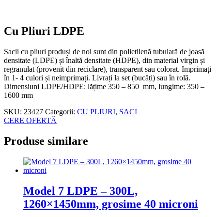
Cu Pliuri LDPE
Sacii cu pliuri produși de noi sunt din polietilenă tubulară de joasă
densitate (LDPE) și înaltă densitate (HDPE), din material virgin și
regranulat (provenit din reciclare), transparent sau colorat. Imprimați
în 1- 4 culori și neimprimați. Livrați la set (bucăți) sau în rolă.
Dimensiuni LDPE/HDPE: lățime 350 – 850 mm, lungime: 350 –
1600 mm
SKU:
23427
Categorii:
CU PLIURI
,
SACI
CERE OFERTĂ
Produse similare
Model 7 LDPE – 300L,
1260×1450mm, grosime 40 microni